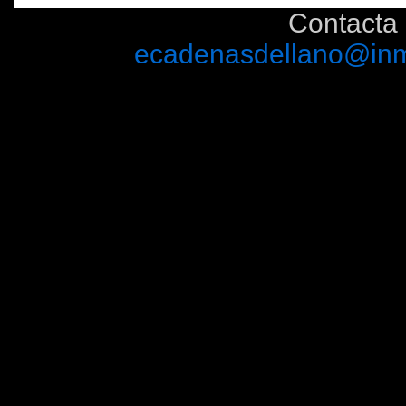
Contacta 
ecadenasdellano@inm