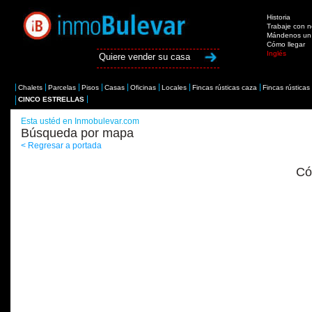
Historia
Trabaje con n
Mándenos un 
Cómo llegar
Inglés
Quiere vender su casa
Chalets
Parcelas
Pisos
Casas
Oficinas
Locales
Fincas rústicas caza
Fincas rústicas
CINCO ESTRELLAS
Esta ustéd en Inmobulevar.com
Búsqueda por mapa
< Regresar a portada
Có