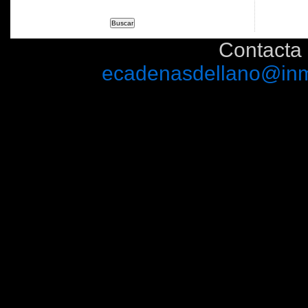
Contacta 
ecadenasdellano@inm