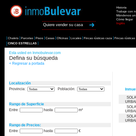
Historia
Trabaje con n
Mándenos un 
Cómo llegar
Inglés
Quiere vender su casa
Chalets
Parcelas
Pisos
Casas
Oficinas
Locales
Fincas rústicas caza
Fincas rústicas
CINCO ESTRELLAS
Esta usted en Inmobulevar.com
Defina su búsqueda
< Regresar a portada
Localización
Provincia:
Población:
Inmue
SOL
URBA
Rango de Superficie
SOL
Entre
hasta
m²
URBA
SOL
URBA
Rango de Precios:
Entre
hasta
€