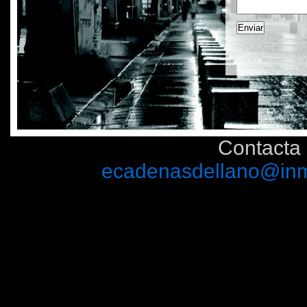
Contacta 
ecadenasdellano@inm