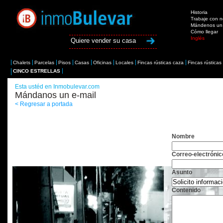
Historia
Trabaje con n
Mándenos un 
Cómo llegar
Inglés
Quiere vender su casa
Chalets
Parcelas
Pisos
Casas
Oficinas
Locales
Fincas rústicas caza
Fincas rústicas
CINCO ESTRELLAS
Esta ustéd en Inmobulevar.com
Mándanos un e-mail
< Regresar a portada
Nombre
Correo-electróni
Asunto
Contenido